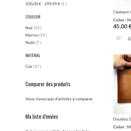
article
200,00 €
-
299,99 €
1
Clement m
COULEUR
Color :
No
45,00 
article
Noir
19
article
Marron
29
Aj
article
Nude
7
à
MATÉRIAL
ma
article
Cuir
37
lis
d’e
Comparer des produits
Vous n’avez pas d’articles à comparer.
Ma liste d’envies
Doudou 1
Color :
M