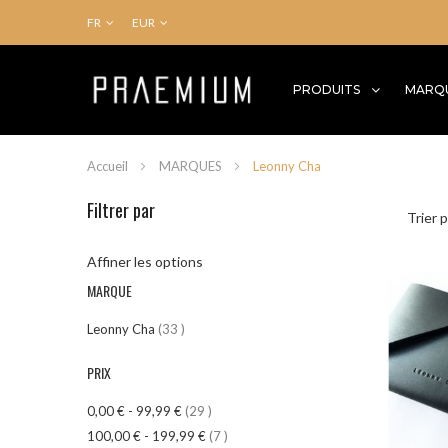
FR
EUR
PRODUITS
MARQ
Accueil
MARQUES
Leonny Cha
Filtrer par
Trier 
Affiner les options
MARQUE
article
Leonny Cha
33
PRIX
article
0,00 €
-
99,99 €
29
article
100,00 €
-
199,99 €
7