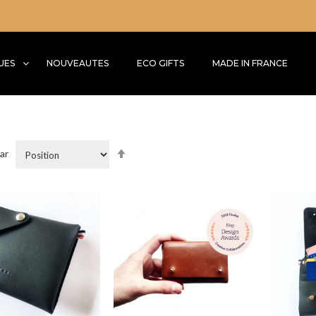
UES
NOUVEAUTES
ECO GIFTS
MADE IN FRANCE
Par
par
ordre
décroissant