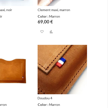
xi, noir
Clement maxi, marron
ir
Color :
Marron
69,00 €
uter
Ajouter
Ajouter
Ajouter
au
à
au
comparateur
ma
comparateur
e
liste
nvie
d’envie
Doudou 4
rron
Color :
Marron