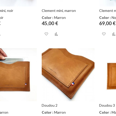
ini, noir
Clement mini, marron
Clement ma
ir
Color :
Marron
Color :
No
€
45,00 €
69,00 €
outer
Ajouter
Ajouter
Ajouter
Ajo
au
à
au
à
comparateur
ma
comparateur
ma
te
liste
list
nvie
d’envie
d’e
Doudou 2
Doudou 3
arron
Color :
Marron
Color :
Ma