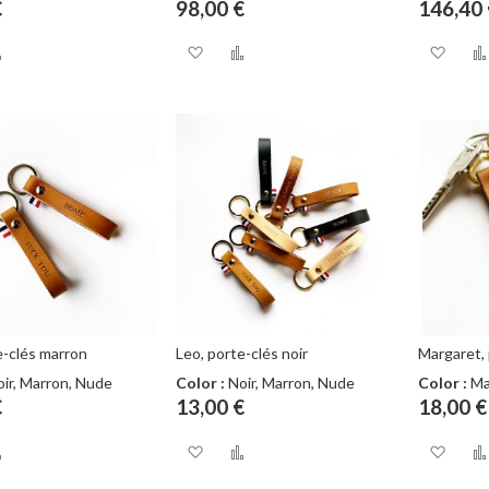
€
98,00 €
146,40 
outer
Ajouter
Ajouter
Ajouter
Ajo
au
à
au
à
comparateur
ma
comparateur
ma
te
liste
list
nvie
d’envie
d’e
e-clés marron
Leo, porte-clés noir
Margaret, 
ir, Marron, Nude
Color :
Noir, Marron, Nude
Color :
Ma
€
13,00 €
18,00 €
outer
Ajouter
Ajouter
Ajouter
Ajo
au
à
au
à