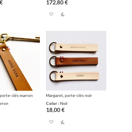
€
172,80 €
uter
Ajouter
Ajouter
Ajouter
au
à
au
comparateur
ma
comparateur
e
liste
nvie
d’envie
porte-clés marron
Margaret, porte-clés noir
rron
Color :
Noir
18,00 €
uter
Ajouter
Ajouter
Ajouter
au
à
au