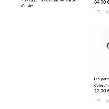
Il n’y a aucun article dans votre liste
84,00 
d’envies.
Aj
à
ma
lis
d’e
Leo, port
Color :
No
13,00 
Aj
à