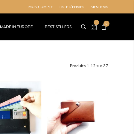
MON COMPTE
LISTE D’ENVIES
MES DEVIS
Mon panier
0
My Quote
MADE IN EUROPE
BEST SELLERS
Produits
1
-
12
sur
37