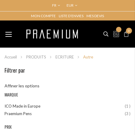
FR
EUR
MON COMPTE
LISTE D’ENVIES
MES DEVIS
Basculer
Mon p
la
0
My Quo
navigation
Accueil
PRODUITS
ECRITURE
Autre
Filtrer par
Affiner les options
MARQUE
art
ICO Made in Europe
1
art
Praemium Pens
3
PRIX