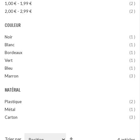
art
1,00 €
-
1,99 €
2
art
2,00 €
-
2,99 €
2
COULEUR
art
Noir
1
art
Blanc
1
art
Bordeaux
1
art
Vert
1
art
Bleu
1
art
Marron
3
MATÉRIAL
art
Plastique
2
art
Métal
1
art
Carton
3
Par
Trier par
4
articles