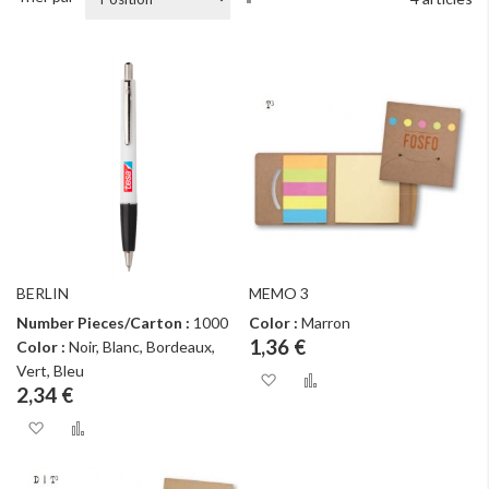
ordre
décroissant
BERLIN
MEMO 3
Number Pieces/Carton :
1000
Color :
Marron
1,36 €
Color :
Noir, Blanc, Bordeaux,
Vert, Bleu
Ajouter à ma liste d
Ajouter au com
2,34 €
Ajouter à ma liste d’envie
Ajouter au comparateur