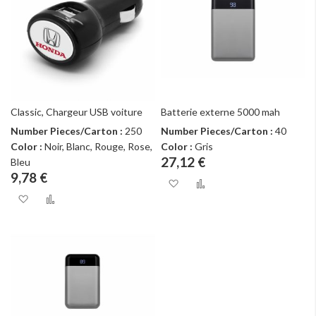
Classic, Chargeur USB voiture
Batterie externe 5000 mah
Number Pieces/Carton :
250
Number Pieces/Carton :
40
Color :
Noir, Blanc, Rouge, Rose,
Color :
Gris
27,12 €
Bleu
9,78 €
Ajouter à ma liste d
Ajouter au com
Ajouter à ma liste d’envie
Ajouter au comparateur