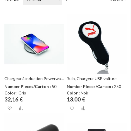
ordre
décroissant
Chargeur à induction Powerwave
Bulb, Chargeur USB voiture
Number Pieces/Carton :
50
Number Pieces/Carton :
250
Color :
Gris
Color :
Noir
32,16 €
13,00 €
Ajouter à ma liste d’envie
Ajouter au comparateur
Ajouter à ma liste d
Ajouter au com