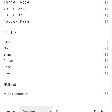
art
10,00 €
-
19,99 €
1
art
20,00 €
-
29,99 €
1
art
30,00 €
-
39,99 €
1
art
40,00 €
-
49,99 €
1
COULEUR
art
Gris
3
art
Noir
2
art
Blanc
1
art
Rouge
1
art
Rose
1
art
Bleu
1
MATÉRIAL
art
Multi composant
5
Par
Trier par
5
articles