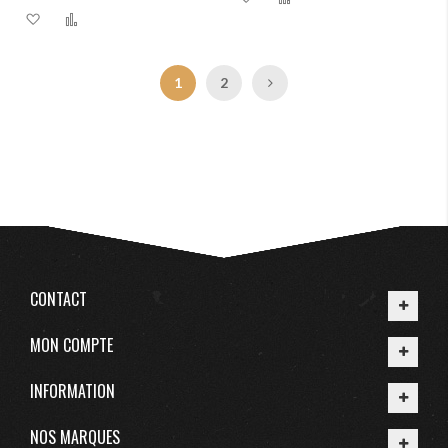
Ajouter à ma liste d’envie
Ajouter au comparateur
Page
Vous lisez actuellement la page
Page
Page
Suivant
1
2
CONTACT
MON COMPTE
INFORMATION
NOS MARQUES