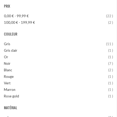
PRIX
art
0,00 €
-
99,99 €
22
art
100,00 €
-
199,99 €
2
COULEUR
art
Gris
11
art
Gris clair
1
art
Or
1
art
Noir
7
art
Blanc
2
art
Rouge
1
art
Vert
1
art
Marron
1
art
Rose gold
1
MATÉRIAL