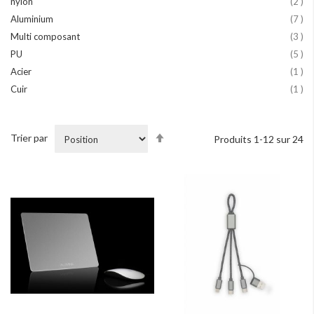
art
nylon
2
art
Aluminium
7
art
Multi composant
3
art
PU
5
art
Acier
1
art
Cuir
1
Par
Trier par
Produits
1
-
12
sur
24
ordre
décroissant