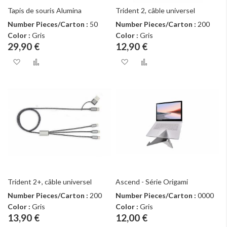
Tapis de souris Alumina
Trident 2, câble universel
Number Pieces/Carton :
50
Number Pieces/Carton :
200
Color :
Gris
Color :
Gris
29,90 €
12,90 €
Ajouter à ma liste d’envie
Ajouter au comparateur
Ajouter à ma liste d
Ajouter au com
Trident 2+, câble universel
Ascend - Série Origami
Number Pieces/Carton :
200
Number Pieces/Carton :
0000
Color :
Gris
Color :
Gris
13,90 €
12,00 €