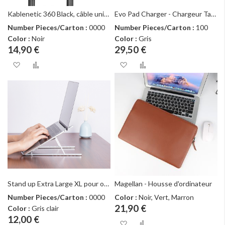
Kablenetic 360 Black, câble universel, charge rapide et data
Evo Pad Charger - Chargeur Tapis de souris - Série Origami
Number Pieces/Carton :
0000
Number Pieces/Carton :
100
Color :
Noir
Color :
Gris
14,90 €
29,50 €
Ajouter à ma liste d’envie
Ajouter au comparateur
Ajouter à ma liste d
Ajouter au com
Stand up Extra Large XL pour ordinateur portable
Magellan - Housse d'ordinateur
Number Pieces/Carton :
0000
Color :
Noir, Vert, Marron
21,90 €
Color :
Gris clair
12,00 €
Ajouter à ma liste d
Ajouter au com