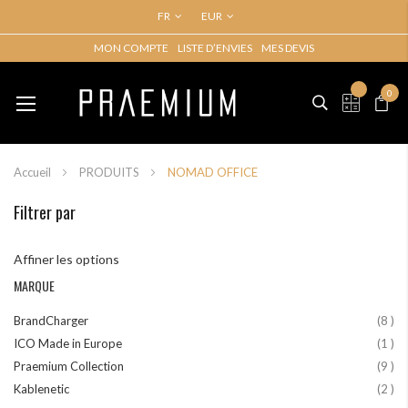
FR
EUR
MON COMPTE
LISTE D’ENVIES
MES DEVIS
Basculer
Mon p
la
0
My Quo
navigation
Accueil
PRODUITS
NOMAD OFFICE
Filtrer par
Affiner les options
MARQUE
art
BrandCharger
8
art
ICO Made in Europe
1
art
Praemium Collection
9
art
Kablenetic
2