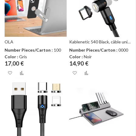
OLA
Kablenetic 540 Black, câble universel, charge rapide et data
Number Pieces/Carton :
100
Number Pieces/Carton :
0000
Color :
Gris
Color :
Noir
17,00 €
14,90 €
Ajouter à ma liste d’envie
Ajouter au comparateur
Ajouter à ma liste d
Ajouter au com