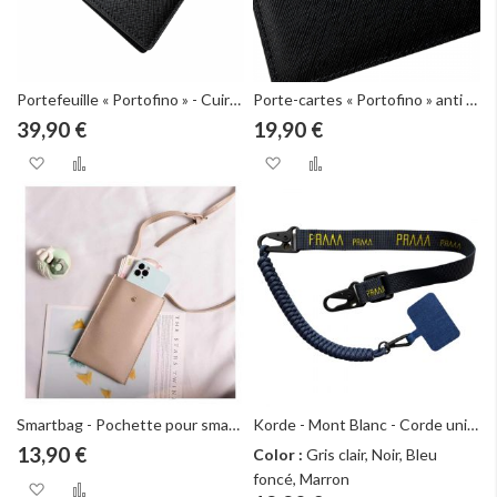
Portefeuille « Portofino » - Cuir Véritable Saffiano
Porte-cartes « Portofino » anti RFID
39,90 €
19,90 €
Ajouter à ma liste d’envie
Ajouter au comparateur
Ajouter à ma liste d
Ajouter au com
Smartbag - Pochette pour smartphone
Korde - Mont Blanc - Corde universelle pour smartphones
13,90 €
Color :
Gris clair, Noir, Bleu
foncé, Marron
Ajouter à ma liste d’envie
Ajouter au comparateur