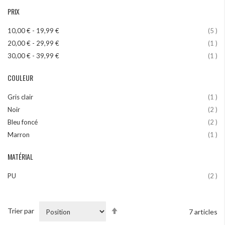
PRIX
art
10,00 €
-
19,99 €
5
art
20,00 €
-
29,99 €
1
art
30,00 €
-
39,99 €
1
COULEUR
art
Gris clair
1
art
Noir
2
art
Bleu foncé
2
art
Marron
1
MATÉRIAL
art
PU
2
Par
Trier par
7
articles