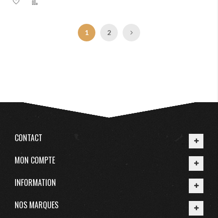
Ajouter à ma liste d’envie
Ajouter au comparateur
Page
Vous lisez actuellement la page
Page
Page
Suivant
1
2
CONTACT
MON COMPTE
INFORMATION
NOS MARQUES