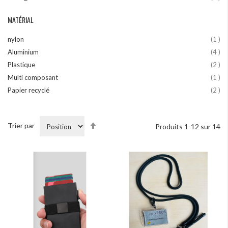
MATÉRIAL
art
nylon
1
art
Aluminium
4
art
Plastique
2
art
Multi composant
1
art
Papier recyclé
2
Par
Trier par
Produits
1
-
12
sur
14
ordre
décroissant