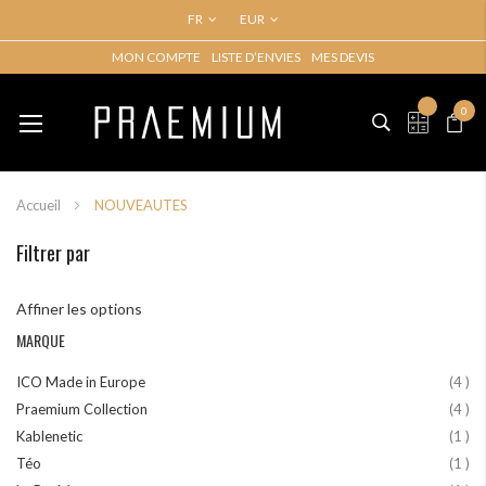
FR
EUR
MON COMPTE
LISTE D’ENVIES
MES DEVIS
Basculer
Mon p
la
0
My Quo
navigation
Accueil
NOUVEAUTES
Filtrer par
Affiner les options
MARQUE
art
ICO Made in Europe
4
art
Praemium Collection
4
art
Kablenetic
1
art
Téo
1