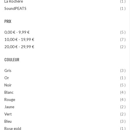
art
La Rochère
1
art
SoundPEATS
1
PRIX
art
0,00 €
-
9,99 €
5
art
10,00 €
-
19,99 €
7
art
20,00 €
-
29,99 €
2
COULEUR
art
Gris
3
art
Or
1
art
Noir
5
art
Blanc
4
art
Rouge
4
art
Jaune
2
art
Vert
2
art
Bleu
3
art
Rose gold
1