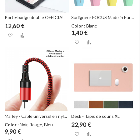
Porte-badge double OFFICIAL
Surligneur FOCUS Made in Europe
12,60 €
Color :
Blanc
1,40 €
Ajouter à ma liste d’envie
Ajouter au comparateur
Ajouter à ma liste d
Ajouter au com
Marley - Câble universel en nylon Tressé 5 en 1
Desk - Tapis de souris XL
22,90 €
Color :
Noir, Rouge, Bleu
9,90 €
Ajouter à ma liste d
Ajouter au com