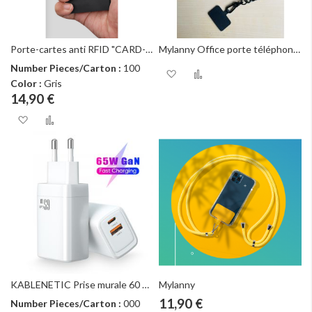
Porte-cartes anti RFID "CARD-PROTECTOR"
Mylanny Office porte téléphone - porte badge
Number Pieces/Carton :
100
Ajouter à ma liste d
Ajouter au com
Color :
Gris
14,90 €
Ajouter à ma liste d’envie
Ajouter au comparateur
KABLENETIC Prise murale 60 W FAST CHARGE
Mylanny
11,90 €
Number Pieces/Carton :
000